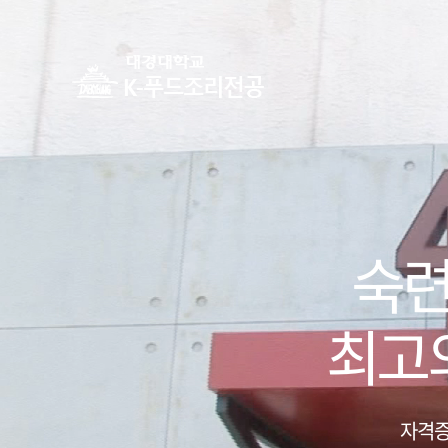
하위분류
하위분류
숙련
최고
자격증